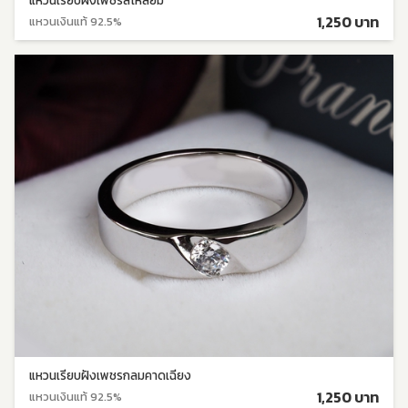
1,250 บาท
แหวนเงินแท้ 92.5%
แหวนเรียบฝังเพชรกลมคาดเฉียง
1,250 บาท
แหวนเงินแท้ 92.5%