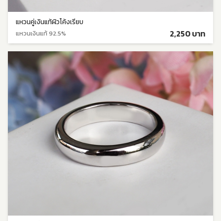
แหวนคู่เงินแท้ผิวโค้งเรียบ
2,250 บาท
แหวนเงินแท้ 92.5%