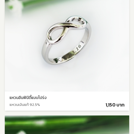
แหวนอินฟินิตี้แบบโปร่ง
1,150 บาท
แหวนเงินแท้ 92.5%