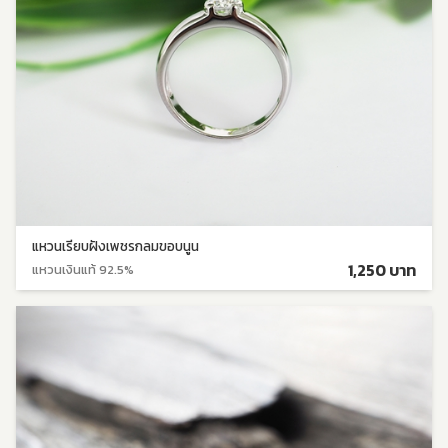
แหวนเรียบฝังเพชรกลมขอบนูน
1,250 บาท
แหวนเงินแท้ 92.5%