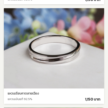
แหวนเรียบคาดลายเฉียง
1,150 บาท
แหวนเงินแท้ 92.5%