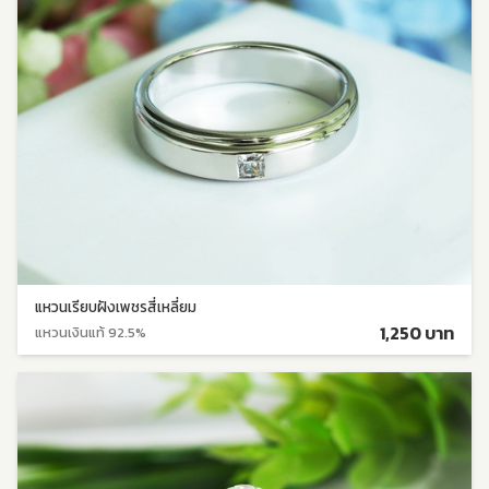
แหวนเรียบฝังเพชรสี่เหลี่ยม
1,250 บาท
แหวนเงินแท้ 92.5%