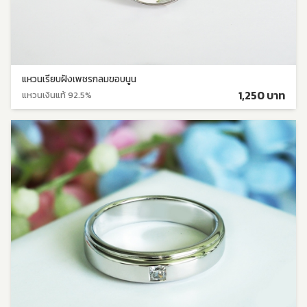
แหวนเรียบฝังเพชรกลมขอบนูน
1,250 บาท
แหวนเงินแท้ 92.5%