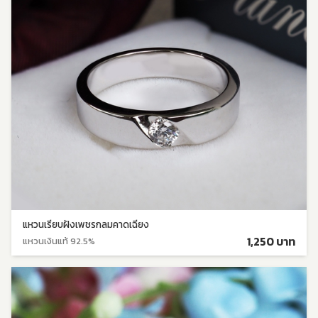
แหวนเรียบฝังเพชรกลมคาดเฉียง
1,250 บาท
แหวนเงินแท้ 92.5%