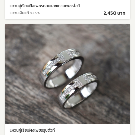
แหวนคู่เรียบฝังเพชรกลมและแหวนเพชรไขว้
2,450 บาท
แหวนเงินแท้ 92.5%
แหวนคู่เรียบฝังเพชรรูปตัวที